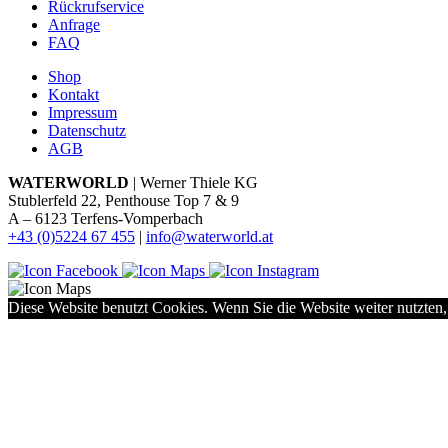
Rückrufservice
Anfrage
FAQ
Shop
Kontakt
Impressum
Datenschutz
AGB
WATERWORLD
| Werner Thiele KG
Stublerfeld 22, Penthouse Top 7 & 9
A – 6123 Terfens-Vomperbach
+43 (0)5224 67 455
|
info@waterworld.at
Diese Website benutzt Cookies. Wenn Sie die Website weiter nutzten,