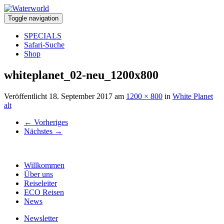
Toggle navigation
SPECIALS
Safari-Suche
Shop
whiteplanet_02-neu_1200x800
Veröffentlicht
18. September 2017
am
1200 × 800
in
White Planet
alt
←
Vorheriges
Nächstes
→
Willkommen
Über uns
Reiseleiter
ECO Reisen
News
Newsletter