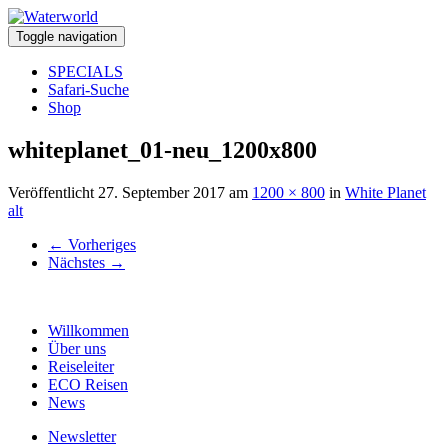
Toggle navigation
SPECIALS
Safari-Suche
Shop
whiteplanet_01-neu_1200x800
Veröffentlicht
27. September 2017
am
1200 × 800
in
White Planet
alt
←
Vorheriges
Nächstes
→
Willkommen
Über uns
Reiseleiter
ECO Reisen
News
Newsletter