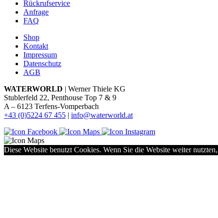
Rückrufservice
Anfrage
FAQ
Shop
Kontakt
Impressum
Datenschutz
AGB
WATERWORLD
| Werner Thiele KG
Stublerfeld 22, Penthouse Top 7 & 9
A – 6123 Terfens-Vomperbach
+43 (0)5224 67 455
|
info@waterworld.at
Diese Website benutzt Cookies. Wenn Sie die Website weiter nutzten,