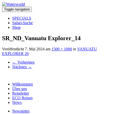
Toggle navigation
SPECIALS
Safari-Suche
Shop
SR_ND_Vanuatu Explorer_14
Veröffentlicht
7. Mai 2024
am
1500 × 1000
in
VANUATU
EXPLORER 26
←
Vorheriges
Nächstes
→
Willkommen
Über uns
Reiseleiter
ECO Reisen
News
Newsletter