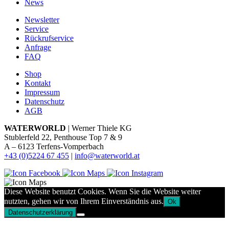
News
Newsletter
Service
Rückrufservice
Anfrage
FAQ
Shop
Kontakt
Impressum
Datenschutz
AGB
WATERWORLD
| Werner Thiele KG
Stublerfeld 22, Penthouse Top 7 & 9
A – 6123 Terfens-Vomperbach
+43 (0)5224 67 455
|
info@waterworld.at
Diese Website benutzt Cookies. Wenn Sie die Website weiter
nutzten, gehen wir von Ihrem Einverständnis aus.
Ok
Datenschutzerklärung