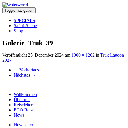
Toggle navigation
SPECIALS
Safari-Suche
Shop
Galerie_Truk_39
Veröffentlicht
25. Dezember 2024
am
1900 × 1262
in
Truk Lagoon
2027
←
Vorheriges
Nächstes
→
Willkommen
Über uns
Reiseleiter
ECO Reisen
News
Newsletter