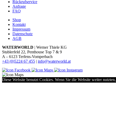
Rückrufservice
Anfrage
FAQ
Shop
Kontakt
Impressum
Datenschutz
AGB
WATERWORLD
| Werner Thiele KG
Stublerfeld 22, Penthouse Top 7 & 9
A – 6123 Terfens-Vomperbach
+43 (0)5224 67 455
|
info@waterworld.at
Diese Website benutzt Cookies. Wenn Sie die Website weiter nutzten,