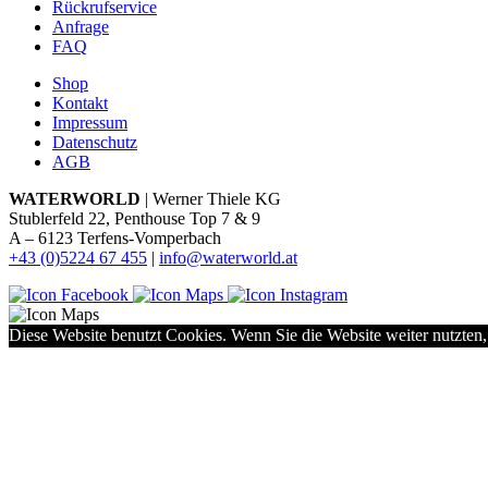
Rückrufservice
Anfrage
FAQ
Shop
Kontakt
Impressum
Datenschutz
AGB
WATERWORLD
| Werner Thiele KG
Stublerfeld 22, Penthouse Top 7 & 9
A – 6123 Terfens-Vomperbach
+43 (0)5224 67 455
|
info@waterworld.at
Diese Website benutzt Cookies. Wenn Sie die Website weiter nutzten,