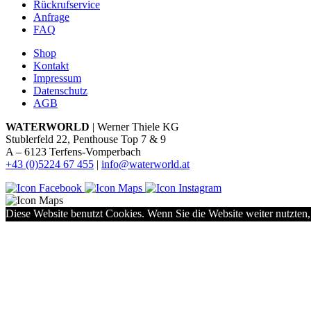
Rückrufservice
Anfrage
FAQ
Shop
Kontakt
Impressum
Datenschutz
AGB
WATERWORLD
| Werner Thiele KG
Stublerfeld 22, Penthouse Top 7 & 9
A – 6123 Terfens-Vomperbach
+43 (0)5224 67 455
|
info@waterworld.at
Diese Website benutzt Cookies. Wenn Sie die Website weiter nutzten,