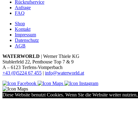
Rückrufservice
Anfrage
FAQ
Shop
Kontakt
Impressum
Datenschutz
AGB
WATERWORLD
| Werner Thiele KG
Stublerfeld 22, Penthouse Top 7 & 9
A – 6123 Terfens-Vomperbach
+43 (0)5224 67 455
|
info@waterworld.at
Diese Website benutzt Cookies. Wenn Sie die Website weiter nutzten,