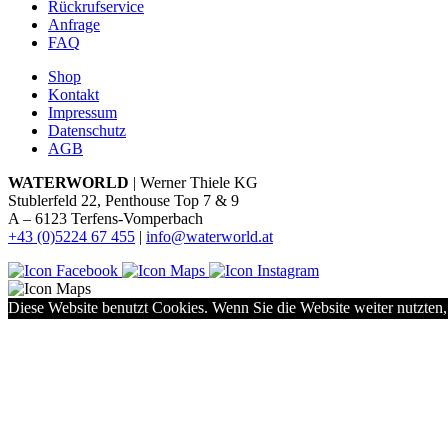
Rückrufservice
Anfrage
FAQ
Shop
Kontakt
Impressum
Datenschutz
AGB
WATERWORLD
| Werner Thiele KG
Stublerfeld 22, Penthouse Top 7 & 9
A – 6123 Terfens-Vomperbach
+43 (0)5224 67 455
|
info@waterworld.at
Diese Website benutzt Cookies. Wenn Sie die Website weiter nutzten,