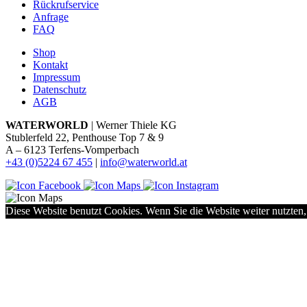
Rückrufservice
Anfrage
FAQ
Shop
Kontakt
Impressum
Datenschutz
AGB
WATERWORLD
| Werner Thiele KG
Stublerfeld 22, Penthouse Top 7 & 9
A – 6123 Terfens-Vomperbach
+43 (0)5224 67 455
|
info@waterworld.at
Diese Website benutzt Cookies. Wenn Sie die Website weiter nutzten,