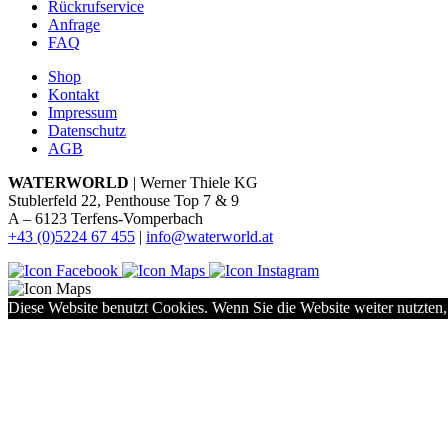
Rückrufservice
Anfrage
FAQ
Shop
Kontakt
Impressum
Datenschutz
AGB
WATERWORLD
| Werner Thiele KG
Stublerfeld 22, Penthouse Top 7 & 9
A – 6123 Terfens-Vomperbach
+43 (0)5224 67 455
|
info@waterworld.at
Diese Website benutzt Cookies. Wenn Sie die Website weiter nutzten,