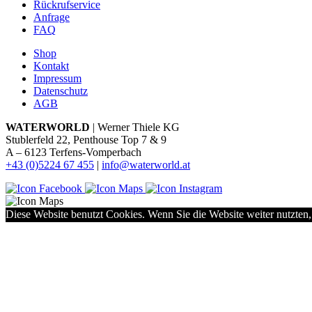
Rückrufservice
Anfrage
FAQ
Shop
Kontakt
Impressum
Datenschutz
AGB
WATERWORLD
| Werner Thiele KG
Stublerfeld 22, Penthouse Top 7 & 9
A – 6123 Terfens-Vomperbach
+43 (0)5224 67 455
|
info@waterworld.at
Diese Website benutzt Cookies. Wenn Sie die Website weiter nutzten,