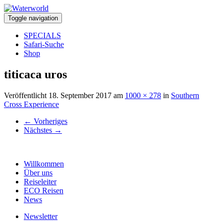
Toggle navigation
SPECIALS
Safari-Suche
Shop
titicaca uros
Veröffentlicht
18. September 2017
am
1000 × 278
in
Southern
Cross Experience
←
Vorheriges
Nächstes
→
Willkommen
Über uns
Reiseleiter
ECO Reisen
News
Newsletter