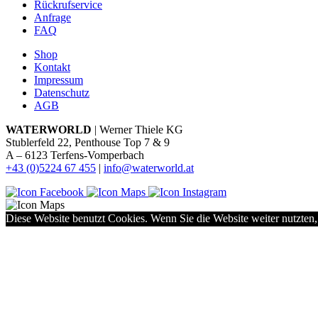
Rückrufservice
Anfrage
FAQ
Shop
Kontakt
Impressum
Datenschutz
AGB
WATERWORLD
| Werner Thiele KG
Stublerfeld 22, Penthouse Top 7 & 9
A – 6123 Terfens-Vomperbach
+43 (0)5224 67 455
|
info@waterworld.at
Diese Website benutzt Cookies. Wenn Sie die Website weiter nutzten,