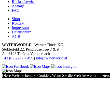
Rückrufservice
Anfrage
FAQ
Shop
Kontakt
Impressum
Datenschutz
AGB
WATERWORLD
| Werner Thiele KG
Stublerfeld 22, Penthouse Top 7 & 9
A – 6123 Terfens-Vomperbach
+43 (0)5224 67 455
|
info@waterworld.at
Diese Website benutzt Cookies. Wenn Sie die Website weiter nutzten,