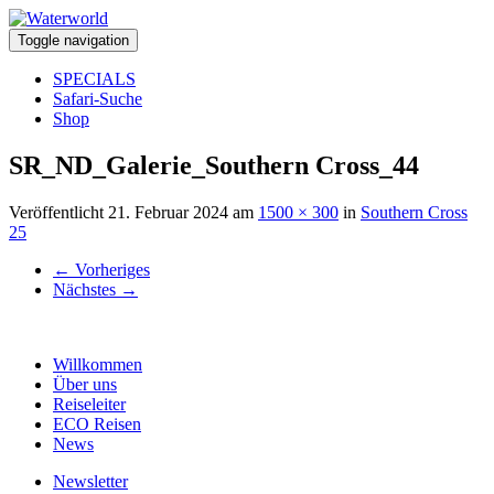
Toggle navigation
SPECIALS
Safari-Suche
Shop
SR_ND_Galerie_Southern Cross_44
Veröffentlicht
21. Februar 2024
am
1500 × 300
in
Southern Cross
25
←
Vorheriges
Nächstes
→
Willkommen
Über uns
Reiseleiter
ECO Reisen
News
Newsletter