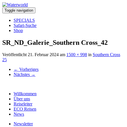
Toggle navigation
SPECIALS
Safari-Suche
Shop
SR_ND_Galerie_Southern Cross_42
Veröffentlicht
21. Februar 2024
am
1500 × 998
in
Southern Cross
25
←
Vorheriges
Nächstes
→
Willkommen
Über uns
Reiseleiter
ECO Reisen
News
Newsletter