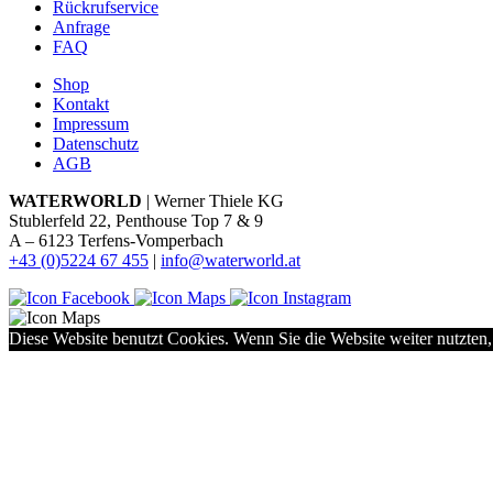
Rückrufservice
Anfrage
FAQ
Shop
Kontakt
Impressum
Datenschutz
AGB
WATERWORLD
| Werner Thiele KG
Stublerfeld 22, Penthouse Top 7 & 9
A – 6123 Terfens-Vomperbach
+43 (0)5224 67 455
|
info@waterworld.at
Diese Website benutzt Cookies. Wenn Sie die Website weiter nutzten,