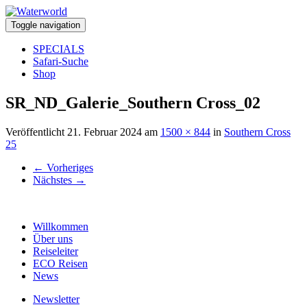
Toggle navigation
SPECIALS
Safari-Suche
Shop
SR_ND_Galerie_Southern Cross_02
Veröffentlicht
21. Februar 2024
am
1500 × 844
in
Southern Cross
25
←
Vorheriges
Nächstes
→
Willkommen
Über uns
Reiseleiter
ECO Reisen
News
Newsletter