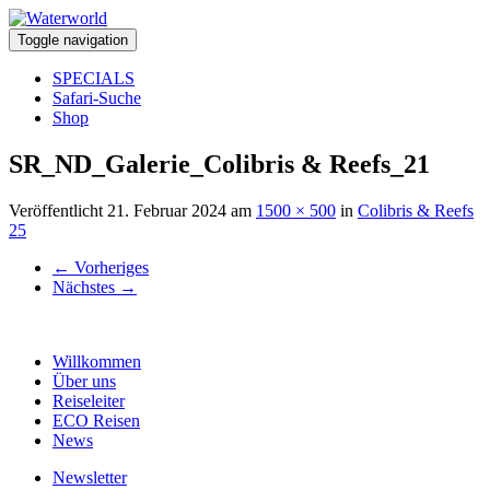
Toggle navigation
SPECIALS
Safari-Suche
Shop
SR_ND_Galerie_Colibris & Reefs_21
Veröffentlicht
21. Februar 2024
am
1500 × 500
in
Colibris & Reefs
25
←
Vorheriges
Nächstes
→
Willkommen
Über uns
Reiseleiter
ECO Reisen
News
Newsletter