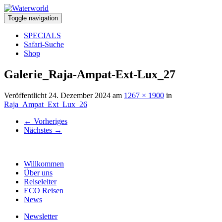
Toggle navigation
SPECIALS
Safari-Suche
Shop
Galerie_Raja-Ampat-Ext-Lux_27
Veröffentlicht
24. Dezember 2024
am
1267 × 1900
in
Raja_Ampat_Ext_Lux_26
←
Vorheriges
Nächstes
→
Willkommen
Über uns
Reiseleiter
ECO Reisen
News
Newsletter