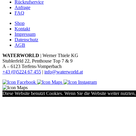
Rückrufservice
Anfrage
FAQ
Shop
Kontakt
Impressum
Datenschutz
AGB
WATERWORLD
| Werner Thiele KG
Stublerfeld 22, Penthouse Top 7 & 9
A – 6123 Terfens-Vomperbach
+43 (0)5224 67 455
|
info@waterworld.at
Diese Website benutzt Cookies. Wenn Sie die Website weiter nutzten,