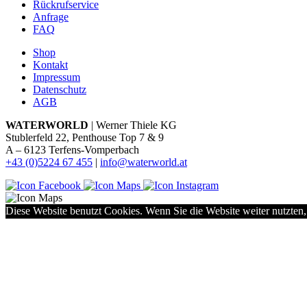
Rückrufservice
Anfrage
FAQ
Shop
Kontakt
Impressum
Datenschutz
AGB
WATERWORLD
| Werner Thiele KG
Stublerfeld 22, Penthouse Top 7 & 9
A – 6123 Terfens-Vomperbach
+43 (0)5224 67 455
|
info@waterworld.at
Diese Website benutzt Cookies. Wenn Sie die Website weiter nutzten,