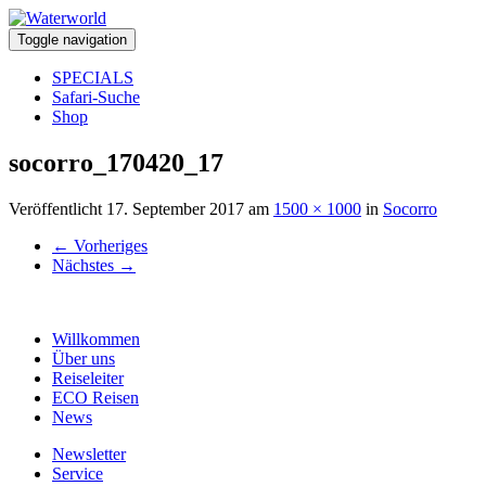
Toggle navigation
SPECIALS
Safari-Suche
Shop
socorro_170420_17
Veröffentlicht
17. September 2017
am
1500 × 1000
in
Socorro
←
Vorheriges
Nächstes
→
Willkommen
Über uns
Reiseleiter
ECO Reisen
News
Newsletter
Service