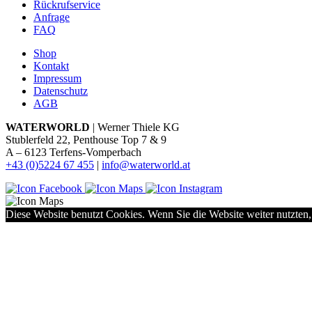
Rückrufservice
Anfrage
FAQ
Shop
Kontakt
Impressum
Datenschutz
AGB
WATERWORLD
| Werner Thiele KG
Stublerfeld 22, Penthouse Top 7 & 9
A – 6123 Terfens-Vomperbach
+43 (0)5224 67 455
|
info@waterworld.at
Diese Website benutzt Cookies. Wenn Sie die Website weiter nutzten,