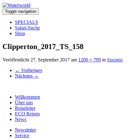
Toggle navigation
SPECIALS
Safari-Suche
Shop
Clipperton_2017_TS_158
Veröffentlicht
27. September 2017
am
1200 × 799
in
Socorro
←
Vorheriges
Nächstes
→
Willkommen
Über uns
Reiseleiter
ECO Reisen
News
Newsletter
Service