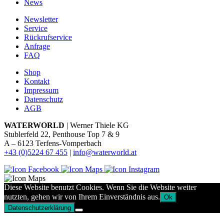
News
Newsletter
Service
Rückrufservice
Anfrage
FAQ
Shop
Kontakt
Impressum
Datenschutz
AGB
WATERWORLD
| Werner Thiele KG
Stublerfeld 22, Penthouse Top 7 & 9
A – 6123 Terfens-Vomperbach
+43 (0)5224 67 455
|
info@waterworld.at
Diese Website benutzt Cookies. Wenn Sie die Website weiter
nutzten, gehen wir von Ihrem Einverständnis aus.
Ok
Datenschutzerklärung