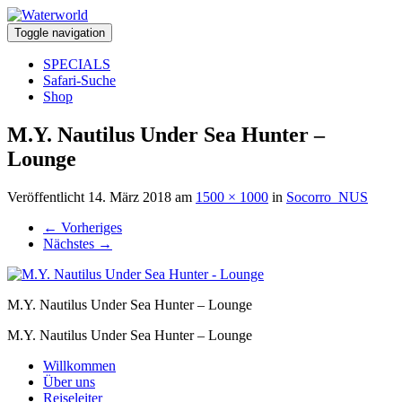
Toggle navigation
SPECIALS
Safari-Suche
Shop
M.Y. Nautilus Under Sea Hunter –
Lounge
Veröffentlicht
14. März 2018
am
1500 × 1000
in
Socorro_NUS
←
Vorheriges
Nächstes
→
M.Y. Nautilus Under Sea Hunter – Lounge
M.Y. Nautilus Under Sea Hunter – Lounge
Willkommen
Über uns
Reiseleiter