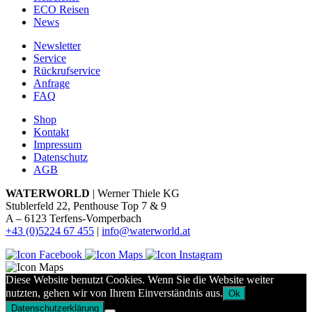
ECO Reisen
News
Newsletter
Service
Rückrufservice
Anfrage
FAQ
Shop
Kontakt
Impressum
Datenschutz
AGB
WATERWORLD
| Werner Thiele KG
Stublerfeld 22, Penthouse Top 7 & 9
A – 6123 Terfens-Vomperbach
+43 (0)5224 67 455
|
info@waterworld.at
Diese Website benutzt Cookies. Wenn Sie die Website weiter
nutzten, gehen wir von Ihrem Einverständnis aus.
Ok
Datenschutzerklärung