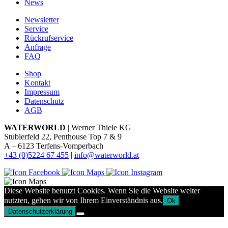
News
Newsletter
Service
Rückrufservice
Anfrage
FAQ
Shop
Kontakt
Impressum
Datenschutz
AGB
WATERWORLD
| Werner Thiele KG
Stublerfeld 22, Penthouse Top 7 & 9
A – 6123 Terfens-Vomperbach
+43 (0)5224 67 455
|
info@waterworld.at
Diese Website benutzt Cookies. Wenn Sie die Website weiter
nutzten, gehen wir von Ihrem Einverständnis aus.
Ok
Datenschutzerklärung