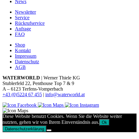
News
Newsletter
Service
Rückrufservice
Anfrage
FAQ
Shop
Kontakt
Impressum
Datenschutz
AGB
WATERWORLD
| Werner Thiele KG
Stublerfeld 22, Penthouse Top 7 & 9
A – 6123 Terfens-Vomperbach
+43 (0)5224 67 455
|
info@waterworld.at
Diese Website benutzt Cookies. Wenn Sie die Website weiter
nutzten, gehen wir von Ihrem Einverständnis aus.
Ok
Datenschutzerklärung