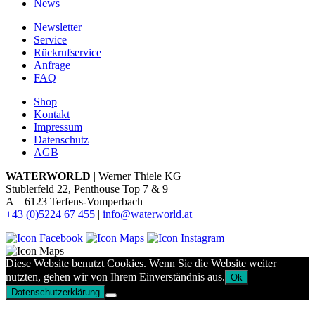
News
Newsletter
Service
Rückrufservice
Anfrage
FAQ
Shop
Kontakt
Impressum
Datenschutz
AGB
WATERWORLD
| Werner Thiele KG
Stublerfeld 22, Penthouse Top 7 & 9
A – 6123 Terfens-Vomperbach
+43 (0)5224 67 455
|
info@waterworld.at
Diese Website benutzt Cookies. Wenn Sie die Website weiter
nutzten, gehen wir von Ihrem Einverständnis aus.
Ok
Datenschutzerklärung