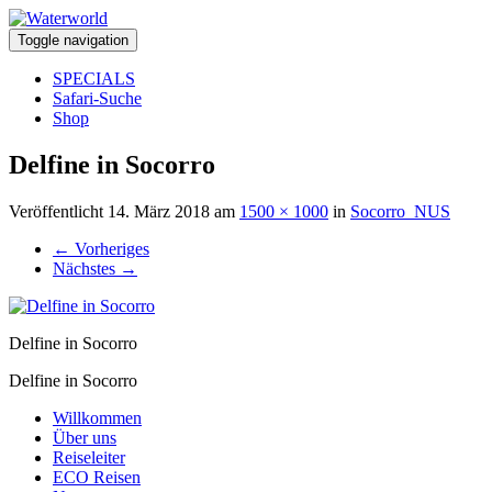
Toggle navigation
SPECIALS
Safari-Suche
Shop
Delfine in Socorro
Veröffentlicht
14. März 2018
am
1500 × 1000
in
Socorro_NUS
←
Vorheriges
Nächstes
→
Delfine in Socorro
Delfine in Socorro
Willkommen
Über uns
Reiseleiter
ECO Reisen