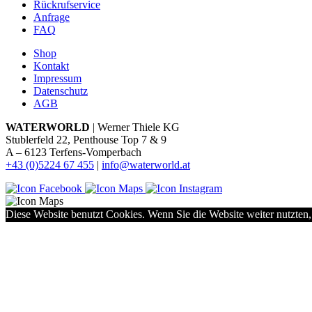
Rückrufservice
Anfrage
FAQ
Shop
Kontakt
Impressum
Datenschutz
AGB
WATERWORLD
| Werner Thiele KG
Stublerfeld 22, Penthouse Top 7 & 9
A – 6123 Terfens-Vomperbach
+43 (0)5224 67 455
|
info@waterworld.at
Diese Website benutzt Cookies. Wenn Sie die Website weiter nutzten,