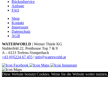
Rückrufservice
Anfrage
FAQ
Shop
Kontakt
Impressum
Datenschutz
AGB
WATERWORLD
| Werner Thiele KG
Stublerfeld 22, Penthouse Top 7 & 9
A – 6123 Terfens-Vomperbach
+43 (0)5224 67 455
|
info@waterworld.at
Diese Website benutzt Cookies. Wenn Sie die Website weiter nutzten,