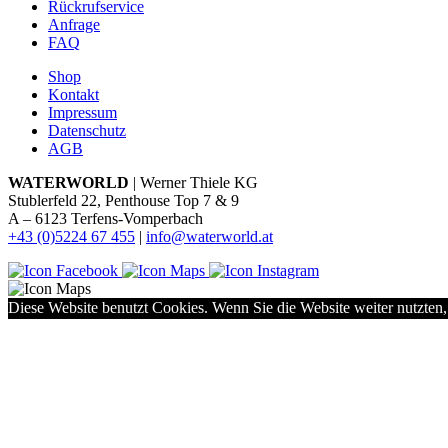
Rückrufservice
Anfrage
FAQ
Shop
Kontakt
Impressum
Datenschutz
AGB
WATERWORLD
| Werner Thiele KG
Stublerfeld 22, Penthouse Top 7 & 9
A – 6123 Terfens-Vomperbach
+43 (0)5224 67 455
|
info@waterworld.at
Diese Website benutzt Cookies. Wenn Sie die Website weiter nutzten,