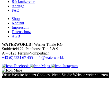
Rückrufservice
Anfrage
FAQ
Shop
Kontakt
Impressum
Datenschutz
AGB
WATERWORLD
| Werner Thiele KG
Stublerfeld 22, Penthouse Top 7 & 9
A – 6123 Terfens-Vomperbach
+43 (0)5224 67 455
|
info@waterworld.at
Diese Website benutzt Cookies. Wenn Sie die Website weiter nutzten,