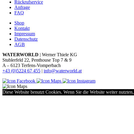
Rückrufservice
Anfrage
FAQ
Shop
Kontakt
Impressum
Datenschutz
AGB
WATERWORLD
| Werner Thiele KG
Stublerfeld 22, Penthouse Top 7 & 9
A – 6123 Terfens-Vomperbach
+43 (0)5224 67 455
|
info@waterworld.at
Diese Website benutzt Cookies. Wenn Sie die Website weiter nutzten,