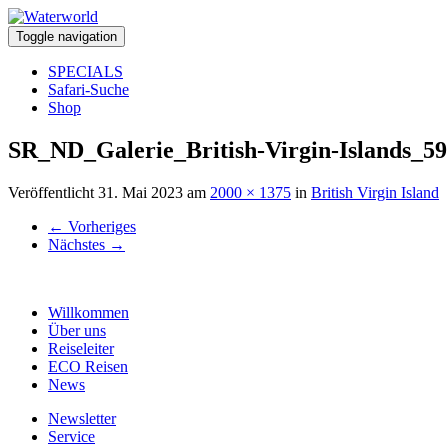
Toggle navigation
SPECIALS
Safari-Suche
Shop
SR_ND_Galerie_British-Virgin-Islands_59
Veröffentlicht
31. Mai 2023
am
2000 × 1375
in
British Virgin Island
←
Vorheriges
Nächstes
→
Willkommen
Über uns
Reiseleiter
ECO Reisen
News
Newsletter
Service