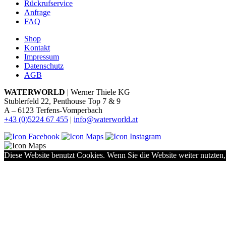
Rückrufservice
Anfrage
FAQ
Shop
Kontakt
Impressum
Datenschutz
AGB
WATERWORLD
| Werner Thiele KG
Stublerfeld 22, Penthouse Top 7 & 9
A – 6123 Terfens-Vomperbach
+43 (0)5224 67 455
|
info@waterworld.at
Diese Website benutzt Cookies. Wenn Sie die Website weiter nutzten,