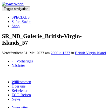
Toggle navigation
SPECIALS
Safari-Suche
Shop
SR_ND_Galerie_British-Virgin-
Islands_57
Veröffentlicht
31. Mai 2023
am
2000 × 1333
in
British Virgin Island
←
Vorheriges
Nächstes
→
Willkommen
Über uns
Reiseleiter
ECO Reisen
News
Newsletter