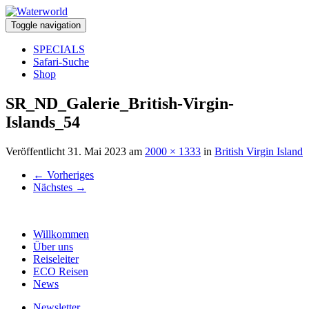
Toggle navigation
SPECIALS
Safari-Suche
Shop
SR_ND_Galerie_British-Virgin-
Islands_54
Veröffentlicht
31. Mai 2023
am
2000 × 1333
in
British Virgin Island
←
Vorheriges
Nächstes
→
Willkommen
Über uns
Reiseleiter
ECO Reisen
News
Newsletter