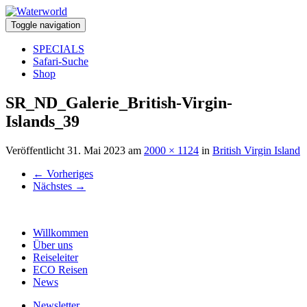
Toggle navigation
SPECIALS
Safari-Suche
Shop
SR_ND_Galerie_British-Virgin-
Islands_39
Veröffentlicht
31. Mai 2023
am
2000 × 1124
in
British Virgin Island
←
Vorheriges
Nächstes
→
Willkommen
Über uns
Reiseleiter
ECO Reisen
News
Newsletter