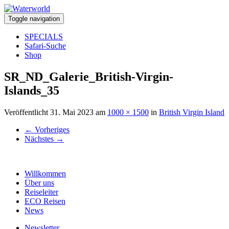
Toggle navigation
SPECIALS
Safari-Suche
Shop
SR_ND_Galerie_British-Virgin-
Islands_35
Veröffentlicht
31. Mai 2023
am
1000 × 1500
in
British Virgin Island
←
Vorheriges
Nächstes
→
Willkommen
Über uns
Reiseleiter
ECO Reisen
News
Newsletter