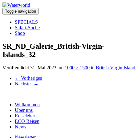
Toggle navigation
SPECIALS
Safari-Suche
Shop
SR_ND_Galerie_British-Virgin-
Islands_32
Veröffentlicht
31. Mai 2023
am
1000 × 1500
in
British Virgin Island
←
Vorheriges
Nächstes
→
Willkommen
Über uns
Reiseleiter
ECO Reisen
News
Newsletter