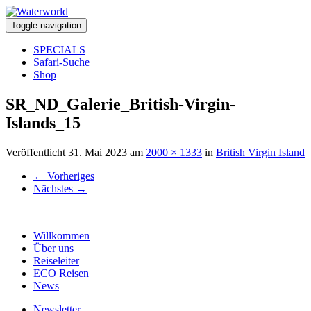
Toggle navigation
SPECIALS
Safari-Suche
Shop
SR_ND_Galerie_British-Virgin-
Islands_15
Veröffentlicht
31. Mai 2023
am
2000 × 1333
in
British Virgin Island
←
Vorheriges
Nächstes
→
Willkommen
Über uns
Reiseleiter
ECO Reisen
News
Newsletter