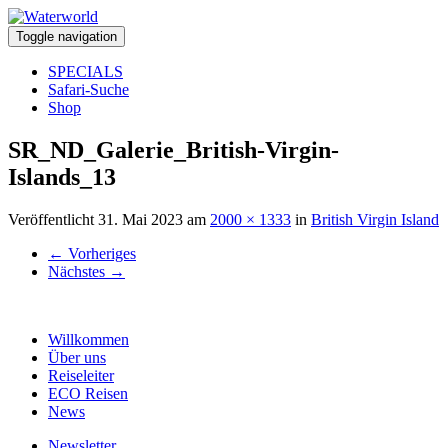
Toggle navigation
SPECIALS
Safari-Suche
Shop
SR_ND_Galerie_British-Virgin-
Islands_13
Veröffentlicht
31. Mai 2023
am
2000 × 1333
in
British Virgin Island
←
Vorheriges
Nächstes
→
Willkommen
Über uns
Reiseleiter
ECO Reisen
News
Newsletter