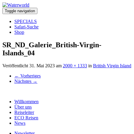
Toggle navigation
SPECIALS
Safari-Suche
Shop
SR_ND_Galerie_British-Virgin-
Islands_04
Veröffentlicht
31. Mai 2023
am
2000 × 1333
in
British Virgin Island
←
Vorheriges
Nächstes
→
Willkommen
Über uns
Reiseleiter
ECO Reisen
News
Newsletter