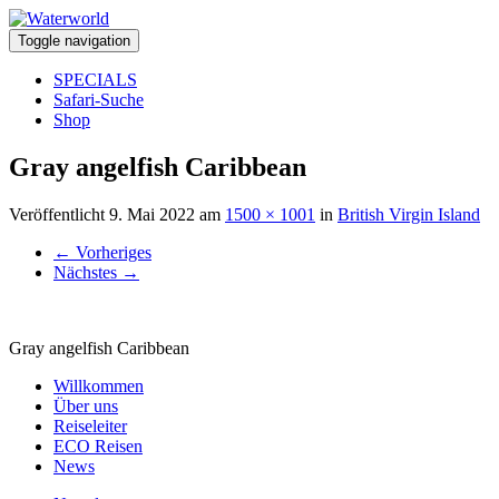
Toggle navigation
SPECIALS
Safari-Suche
Shop
Gray angelfish Caribbean
Veröffentlicht
9. Mai 2022
am
1500 × 1001
in
British Virgin Island
←
Vorheriges
Nächstes
→
Gray angelfish Caribbean
Willkommen
Über uns
Reiseleiter
ECO Reisen
News