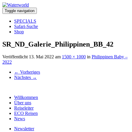
Toggle navigation
SPECIALS
Safari-Suche
Shop
SR_ND_Galerie_Philippinen_BB_42
Veröffentlicht
13. Mai 2022
am
1500 × 1000
in
Philippinen Baby –
2022
←
Vorheriges
Nächstes
→
Willkommen
Über uns
Reiseleiter
ECO Reisen
News
Newsletter