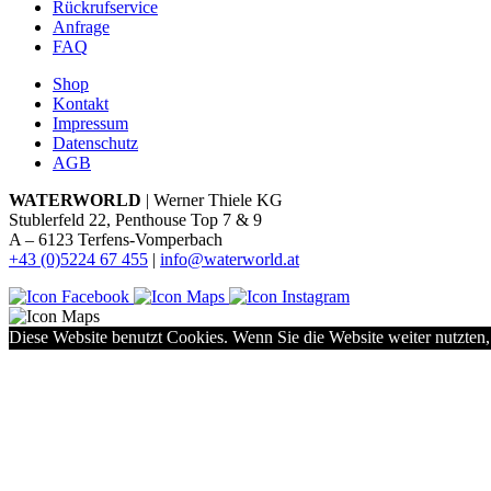
Rückrufservice
Anfrage
FAQ
Shop
Kontakt
Impressum
Datenschutz
AGB
WATERWORLD
| Werner Thiele KG
Stublerfeld 22, Penthouse Top 7 & 9
A – 6123 Terfens-Vomperbach
+43 (0)5224 67 455
|
info@waterworld.at
Diese Website benutzt Cookies. Wenn Sie die Website weiter nutzten,