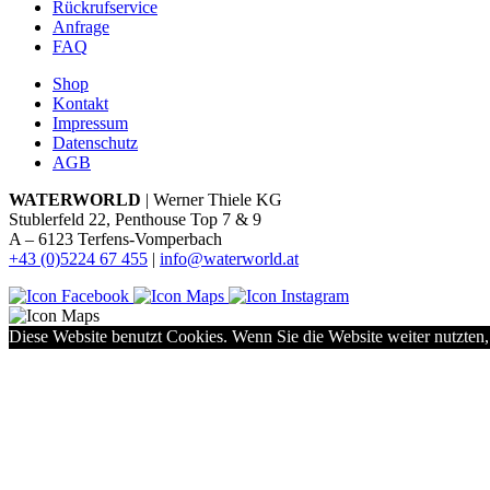
Rückrufservice
Anfrage
FAQ
Shop
Kontakt
Impressum
Datenschutz
AGB
WATERWORLD
| Werner Thiele KG
Stublerfeld 22, Penthouse Top 7 & 9
A – 6123 Terfens-Vomperbach
+43 (0)5224 67 455
|
info@waterworld.at
Diese Website benutzt Cookies. Wenn Sie die Website weiter nutzten,